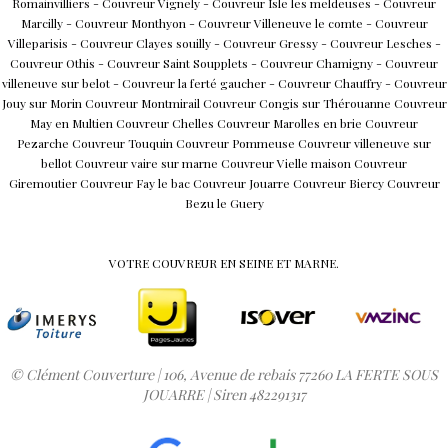
Romainvilliers
-
Couvreur Vignely
-
Couvreur Isle les meldeuses
-
Couvreur
Marcilly
-
Couvreur Monthyon
-
Couvreur Villeneuve le comte
-
Couvreur
Villeparisis
-
Couvreur Clayes souilly
-
Couvreur Gressy
-
Couvreur Lesches
-
Couvreur Othis
-
Couvreur Saint Soupplets
-
Couvreur Chamigny
-
Couvreur
villeneuve sur belot
-
Couvreur la ferté gaucher
-
Couvreur Chauffry
-
Couvreur
Jouy sur Morin
Couvreur Montmirail
Couvreur Congis sur Thérouanne
Couvreur
May en Multien
Couvreur Chelles
Couvreur Marolles en brie
Couvreur
Pezarche
Couvreur Touquin
Couvreur Pommeuse
Couvreur villeneuve sur
bellot
Couvreur vaire sur marne
Couvreur Vielle maison
Couvreur
Giremoutier
Couvreur Fay le bac
Couvreur Jouarre
Couvreur Biercy
Couvreur
Bezu le Guery
VOTRE COUVREUR EN SEINE ET MARNE.
© Clément Couverture | 106, Avenue de rebais 77260 LA FERTE SOUS
JOUARRE | Siren 482291317