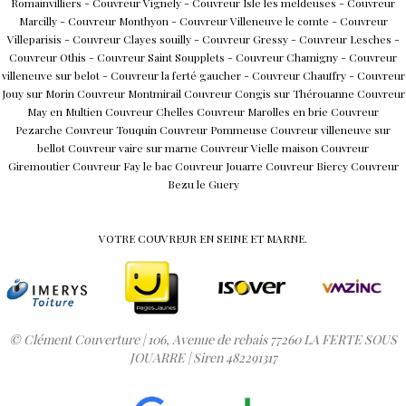
Romainvilliers
-
Couvreur Vignely
-
Couvreur Isle les meldeuses
-
Couvreur
Marcilly
-
Couvreur Monthyon
-
Couvreur Villeneuve le comte
-
Couvreur
Villeparisis
-
Couvreur Clayes souilly
-
Couvreur Gressy
-
Couvreur Lesches
-
Couvreur Othis
-
Couvreur Saint Soupplets
-
Couvreur Chamigny
-
Couvreur
villeneuve sur belot
-
Couvreur la ferté gaucher
-
Couvreur Chauffry
-
Couvreur
Jouy sur Morin
Couvreur Montmirail
Couvreur Congis sur Thérouanne
Couvreur
May en Multien
Couvreur Chelles
Couvreur Marolles en brie
Couvreur
Pezarche
Couvreur Touquin
Couvreur Pommeuse
Couvreur villeneuve sur
bellot
Couvreur vaire sur marne
Couvreur Vielle maison
Couvreur
Giremoutier
Couvreur Fay le bac
Couvreur Jouarre
Couvreur Biercy
Couvreur
Bezu le Guery
VOTRE COUVREUR EN SEINE ET MARNE.
© Clément Couverture | 106, Avenue de rebais 77260 LA FERTE SOUS
JOUARRE | Siren 482291317