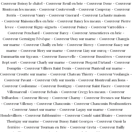
Couvreur Boissy le châtel
-
Couvreur Reuil en brie
-
Couvreur Doue
-
Couvreur
Montceau les meaux
-
Couvreur
Coutevroult
-
Couvreur Coupvray
-
Couvreur
Serris
-
Couvreur V
anry
-
Couvreur G
uerard
-
Couvreur
La haute maison
-
Couvreur M
aisoncelles en brie
-
Couvreur S
ancy les meaux
-
Couvreur
Pierre
levee
-
Couvreur S
igny-signets
-
Couvreur P
oincy
-
Couvreur V
arreddes
-
Couvreur P
enchard
-
Couvreur B
arcy
-
Couvreur A
rmentieres en brie
-
Couvreur G
ermigny l'évêque
-
Couvreur U
ssy sur marne
-
Couvreur C
hangis
sur marne
-
Couvreur
Chailly en brie
-
Couvreur B
iercy
-
Couvreur S
aacy sur
marne
-
Couvreur M
ery sur marne
-
Couvreur L
izy sur ourcq
-
Couvreur
D
ammartin sur tigeaux
-
Couvreur Bassevelle
-
Couvreur Bussières
-
Couvreur
Sept sort
-
Couvreur Charly sur marne
-
Couvreur Nogent l'Artaud
-
Couvreur
Domptin
-
Couvreur Villiers Saint Denis
-
Couvreur Nanteuil sur marne
-
Couvreur Croutte sur marne
-
Couvreur Chateau Thierry
-
Couvreur Voulangis
-
Couvreur Pavant -
Couvreur Orly sur morin
-
Couvreur Montreuil aux lions
-
Couvreur Coulomme
-
Couvreur Boutigny
-
Couvreur Saint Fiacre
-
Couvreur
Villemareuil
-
Couvreur Rebais
-
Couvreur Cregy les meaux
-
Couvreur
Trilbardou
-
Couvreur Messy
-
Couvreur Charny
-
Couvreur Fresnes sur Marne
-
Couvreur Villenoy
- Couvreur Chauconin -
Couvreur
Chauconin
Neufmontiers
-
Couvreur Annet sur marne
-
Couvreur Lagny sur marne
-
Couvreur
Hondevilliers
-
Couvreur Sablonnière
-
Couvreur Condé saint libiaire
-
Couvreur
Thorigny sur marne
-
Couvreur Bussy Saint Georges
-
Couvreur Ozoir la
ferrière
-
Couvreur Tournan en Brie
-
Couvreur Gretz
-
Couvreur Bailly