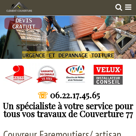
Accueil
Nos réalisations
Décapage
Charpente
Gouttières Zinc & PVC
Isolation
☏
06.22.17.45.65
Hydrofuge
Un spécialiste à votre service pour
Peinture
tous vos travaux de Couverture 77
Velux
Couvreur Faremoutiers/ artisan
Zinguerie