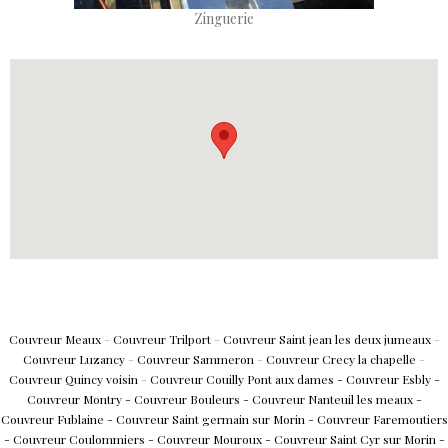
Zinguerie
Couvreur Meaux
-
Couvreur Trilport
-
Couvreur Saint jean les deux jumeaux
-
Couvreur Luzancy
-
Couvreur Sammeron
-
Couvreur Crecy la chapelle
-
Couvreur Quincy voisin
-
Couvreur Couilly
Pont aux
dames
-
Couvreur Esbly
-
Couvreur Montry
-
Couvreur Bouleurs
-
Couvreur Nanteuil les meaux
-
Couvreur Fublaine
-
Couvreur Saint germain sur Morin
-
Couvreur Faremoutiers
-
Couvreur Coulommiers
-
Couvreur Mouroux
-
Couvreur Saint Cyr sur Morin
-