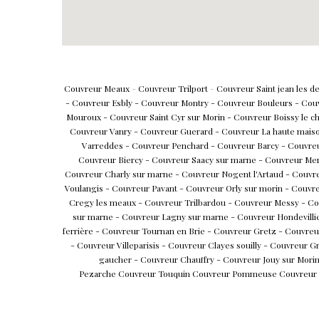
Couvreur Meaux
-
Couvreur Trilport
-
Couvreur Saint jean les 
-
Couvreur Esbly
-
Couvreur Montry
-
Couvreur Bouleurs
-
Couv
Mouroux
-
Couvreur Saint Cyr sur Morin
-
Couvreur Boissy le c
Couvreur V
anry
-
Couvreur G
uerard
-
Couvreur
La haute mais
V
arreddes
-
Couvreur P
enchard
-
Couvreur B
arcy
-
Couvre
Couvreur B
iercy
-
Couvreur S
aacy sur marne
-
Couvreur M
e
Couvreur Charly sur marne
-
Couvreur Nogent l'Artaud
-
Couvr
Voulangis
-
Couvreur Pavant -
Couvreur Orly sur morin
-
Couvre
Cregy les meaux
-
Couvreur Trilbardou
-
Couvreur Messy
-
Co
sur marne
-
Couvreur Lagny sur marne
-
Couvreur Hondevilli
ferrière
-
Couvreur Tournan en Brie
-
Couvreur Gretz
-
Couvreur
-
Couvreur Villeparisis
-
Couvreur Clayes souilly
-
Couvreur G
gaucher
-
Couvreur Chauffry
-
Couvreur Jouy sur Mori
Pezarche
Couvreur Touquin
Couvreur Pommeuse
Couvreur v