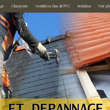
age
Charpente
Gouttières Zinc & PVC
Isolation
Voir pl