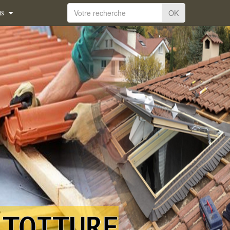
us
OK