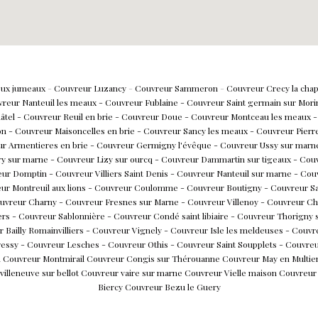
deux jumeaux
-
Couvreur Luzancy
-
Couvreur Sammeron
-
Couvreur Crecy la chap
reur Nanteuil les meaux
-
Couvreur Fublaine
-
Couvreur Saint germain sur Mori
hâtel
-
Couvreur Reuil en brie
-
Couvreur Doue
-
Couvreur Montceau les meaux
-
on
-
Couvreur M
aisoncelles en brie
-
Couvreur S
ancy les meaux
-
Couvreur
Pierr
ur A
rmentieres en brie
-
Couvreur G
ermigny l'évêque
-
Couvreur U
ssy sur mar
ry sur marne
-
Couvreur L
izy sur ourcq
-
Couvreur D
ammartin sur tigeaux
-
Couv
eur Domptin
-
Couvreur Villiers Saint Denis
-
Couvreur Nanteuil sur marne
-
Couv
ur Montreuil aux lions
-
Couvreur Coulomme
-
Couvreur Boutigny
-
Couvreur Sa
uvreur Charny
-
Couvreur Fresnes sur Marne
-
Couvreur Villenoy
- Couvreur Ch
ers
-
Couvreur Sablonnière
-
Couvreur Condé saint libiaire
-
Couvreur Thorigny 
 Bailly Romainvilliers
-
Couvreur Vignely
-
Couvreur Isle les meldeuses
-
Couvre
ressy
-
Couvreur Lesches
-
Couvreur Othis
-
Couvreur Saint Soupplets
-
Couvre
n
Couvreur Montmirail
Couvreur Congis sur Thérouanne
Couvreur May en Multie
illeneuve sur bellot
Couvreur vaire sur marne
Couvreur Vielle maison
Couvreur
Biercy
Couvreur Bezu le Guery