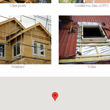
Charpente
Gouttières Zinc et PVC
Peinture
Velux