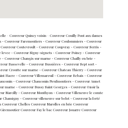
elle
-
Couvreur Quincy voisin
-
Couvreur Couilly
Pont aux
dames
n
-
Couvreur Faremoutiers
-
Couvreur Coulommiers
-
Couvreur
Couvreur
Coutevroult
-
Couvreur Coupvray
-
Couvreur Serris
-
e levee
-
Couvreur S
igny-signets
-
Couvreur P
oincy
-
Couvreur
ne
-
Couvreur C
hangis sur marne
-
Couvreur
Chailly en brie
-
reur Bassevelle
-
Couvreur Bussières
-
Couvreur Sept sort
-
reur Croutte sur marne
-
Couvreur Chateau Thierry
-
Couvreur
int Fiacre
-
Couvreur Villemareuil
-
Couvreur Rebais
-
Couvreur
auconin -
Couvreur
Chauconin
Neufmontiers
-
Couvreur Annet
sur marne
-
Couvreur Bussy Saint Georges
-
Couvreur Ozoir la
ur Marcilly
-
Couvreur Monthyon
-
Couvreur Villeneuve le comte
ur Chamigny
-
Couvreur villeneuve sur belot
-
Couvreur la ferté
n
Couvreur Chelles
Couvreur Marolles en brie
Couvreur
 Giremoutier
Couvreur Fay le bac
Couvreur Jouarre
Couvreur