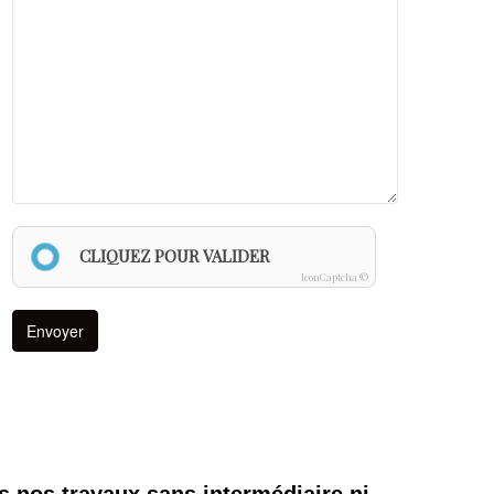
CLIQUEZ POUR VALIDER
IconCaptcha ©
s nos travaux sans intermédiaire ni